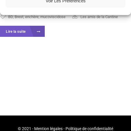
chemin: organiser une vente d’originaux de...
Voir Les Préférences
BD
,
Brest
,
enchère
,
mucoviscidose
Les amis de la Cantine
Lire la suite
© 2021 -
Mention légales
-
Politique de confidentialité