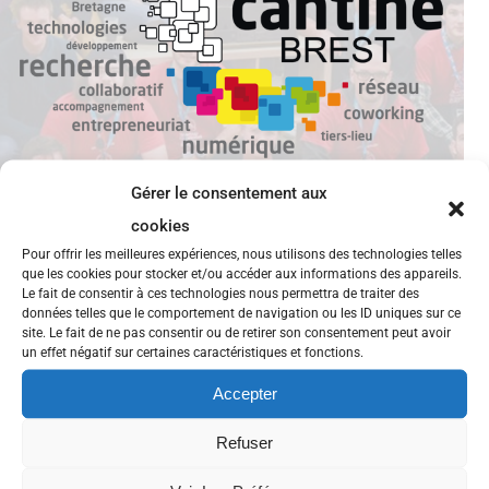
Gérer le consentement aux
cookies
Pour offrir les meilleures expériences, nous utilisons des technologies telles
que les cookies pour stocker et/ou accéder aux informations des appareils.
Le fait de consentir à ces technologies nous permettra de traiter des
An Daol Vras soutient… Zef'Hir
données telles que le comportement de navigation ou les ID uniques sur ce
site. Le fait de ne pas consentir ou de retirer son consentement peut avoir
un effet négatif sur certaines caractéristiques et fonctions.
Quand la BD et le monde de l’illustration se mettent
au service de la recherche sur la mucoviscidose.
Accepter
Porté par l’association Gaétan Saleün, le projet Zef’hir
Refuser
s’articule autour d’une idée audacieuse qui fait son