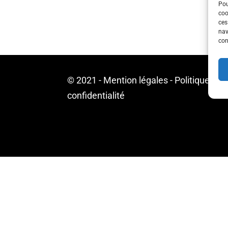
Pou
coo
ces
nav
con
© 2021 -
Mention légales
-
Politique de
confidentialité