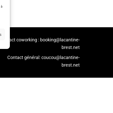
 à
s
Contact coworking : booking@lacantine-
brest.net
Contact général: coucou@lacantine-
brest.net