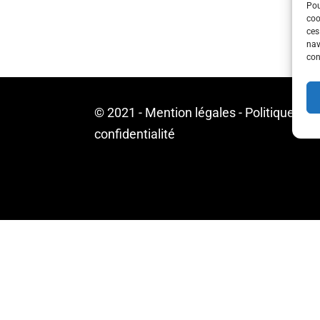
Pou
coo
ces
nav
con
© 2021 -
Mention légales
-
Politique de
confidentialité