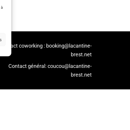
 à
s
Contact coworking : booking@lacantine-
brest.net
Contact général: coucou@lacantine-
brest.net