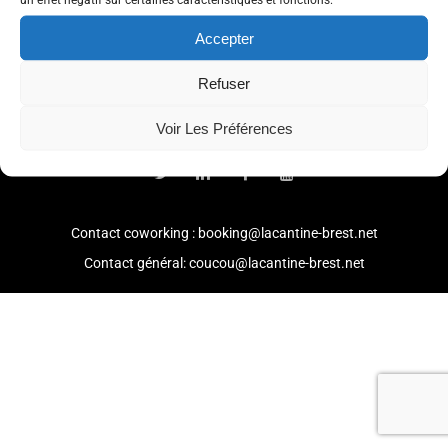
Accepter
Refuser
© 2021 -
Mention légales
-
Politique de confidentialité
Voir Les Préférences
Contact coworking : booking@lacantine-brest.net
Contact général: coucou@lacantine-brest.net