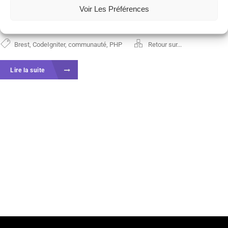
présentation ci-dessous: Prochain rendez-vous des
Voir Les Préférences
PHPotes le 12 novembre à...
Brest
,
CodeIgniter
,
communauté
,
PHP
Retour sur...
Lire la suite