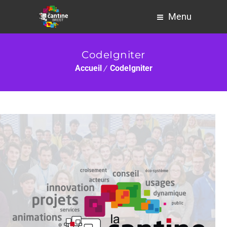
Menu
CodeIgniter
Accueil
CodeIgniter