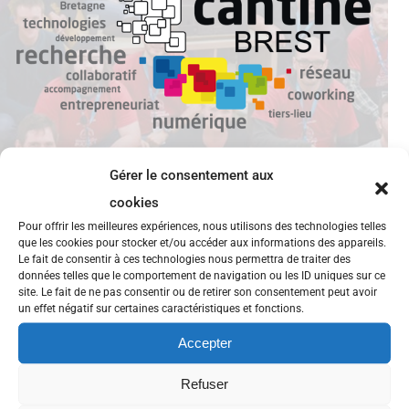
Gérer le consentement aux
cookies
Pour offrir les meilleures expériences, nous utilisons des technologies telles
que les cookies pour stocker et/ou accéder aux informations des appareils.
Retour sur PHPotes #2 CodeIgniter
Le fait de consentir à ces technologies nous permettra de traiter des
données telles que le comportement de navigation ou les ID uniques sur ce
site. Le fait de ne pas consentir ou de retirer son consentement peut avoir
Le 8 octobre dernier, la Cantine recevait les PHPotes
un effet négatif sur certaines caractéristiques et fonctions.
pour leur second rendez-vous. Pour l’occasion,
Accepter
Bernard Trémisan nous a fait une présentation du
framework CodeIgniter. Vous pouvez consulter sa
Refuser