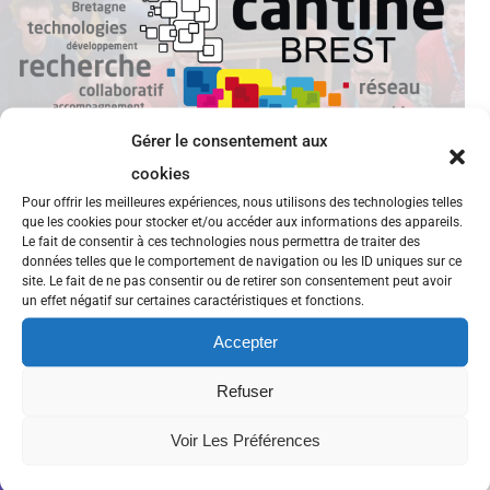
Gérer le consentement aux
cookies
Pour offrir les meilleures expériences, nous utilisons des technologies telles
que les cookies pour stocker et/ou accéder aux informations des appareils.
Le fait de consentir à ces technologies nous permettra de traiter des
données telles que le comportement de navigation ou les ID uniques sur ce
site. Le fait de ne pas consentir ou de retirer son consentement peut avoir
Retour sur le hackathon Collateral
un effet négatif sur certaines caractéristiques et fonctions.
Freedom
Accepter
Refuser
Brest
,
censure
,
collateral freedom
,
hackathon
,
pressfreedom
Voir Les Préférences
Événements
,
Retour sur...