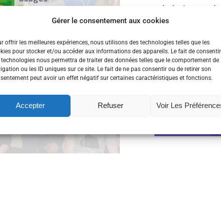
Générale en prés
Gérer le consentement aux cookies
L’objectif était d
activités et la vi
r offrir les meilleures expériences, nous utilisons des technologies telles que les
kies pour stocker et/ou accéder aux informations des appareils. Le fait de consentir
lancement...
 technologies nous permettra de traiter des données telles que le comportement de
igation ou les ID uniques sur ce site. Le fait de ne pas consentir ou de retirer son
sentement peut avoir un effet négatif sur certaines caractéristiques et fonctions.
An Daol Vras
,
Asse
La Cantine
,
Retour s
Accepter
Refuser
Voir Les Préférence
Lire la suite