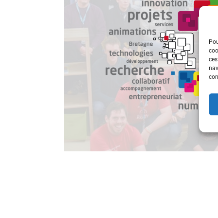
Pou
coo
ces
nav
con