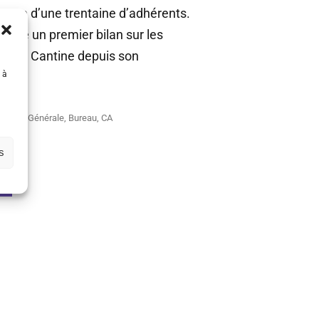
ence d’une trentaine d’adhérents.
e faire un premier bilan sur les
e de la Cantine depuis son
 à
mblée Générale
,
Bureau
,
CA
ur...
s