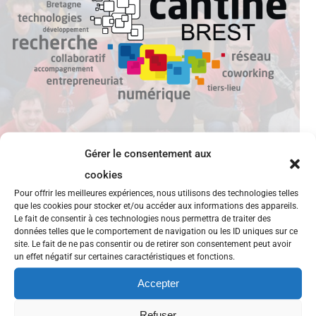
Gérer le consentement aux
cookies
La carte collaborative pour relier Brest
Pour offrir les meilleures expériences, nous utilisons des technologies telles
que les cookies pour stocker et/ou accéder aux informations des appareils.
et le Burkina-Faso
Le fait de consentir à ces technologies nous permettra de traiter des
données telles que le comportement de navigation ou les ID uniques sur ce
site. Le fait de ne pas consentir ou de retirer son consentement peut avoir
D’après http://www.openstreetmap.orgJeudi 10
un effet négatif sur certaines caractéristiques et fonctions.
octobre dernier les communautés de contributeurs
Accepter
OpenStreetMap avaient rendez-vous entre Bretagne
et Afrique. La Cantine brestoise accueillait un groupe
Refuser