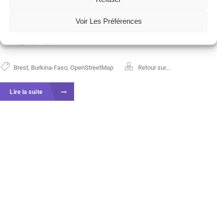
petit (6 personnes) et motivé pour participer à un
Voir Les Préférences
temps « accélérateur de contribution
cartographique » entre Brest et...
Brest
,
Burkina-Faso
,
OpenStreetMap
Retour sur...
Lire la suite