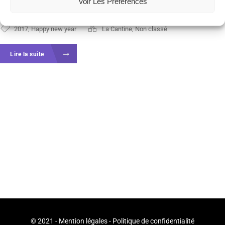
coworking. La Cantine aux Capucins accueillera...
Voir Les Préférences
2017
,
Happy new year
La Cantine
,
Non classé
Lire la suite
© 2021 -
Mention légales
-
Politique de confidentialité