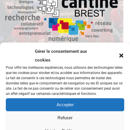
Gérer le consentement aux
cookies
Pour offrir les meilleures expériences, nous utilisons des technologies telles
que les cookies pour stocker et/ou accéder aux informations des appareils.
Le fait de consentir à ces technologies nous permettra de traiter des
Belle année 2017!
données telles que le comportement de navigation ou les ID uniques sur ce
site. Le fait de ne pas consentir ou de retirer son consentement peut avoir
un effet négatif sur certaines caractéristiques et fonctions.
Toute l’équipe de la Cantine vous souhaite une année
2017 riche en expériences, réussites et bonheurs!
Accepter
Une année qui s’annonce encore riche pour la
Refuser
Cantine que ce soit pour les événements ou le