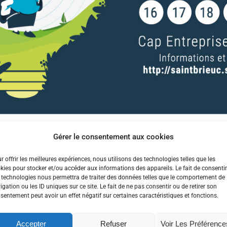
Gérer le consentement aux cookies
r offrir les meilleures expériences, nous utilisons des technologies telles que les
kies pour stocker et/ou accéder aux informations des appareils. Le fait de consentir
Startup Weekend Saint-Brieuc du 16 au 18 octobre 2015. Il
 technologies nous permettra de traiter des données telles que le comportement de
igation ou les ID uniques sur ce site. Le fait de ne pas consentir ou de retirer son
sentement peut avoir un effet négatif sur certaines caractéristiques et fonctions.
tup viable à partir d’une idée innovante. Ce sera un wee
Accepter
Refuser
Voir Les Préférence