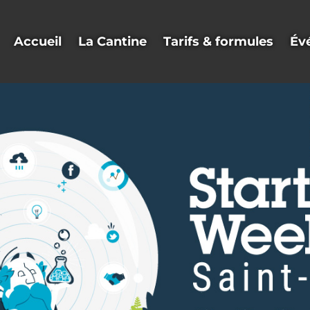
Accueil
La Cantine
Tarifs & formules
Év