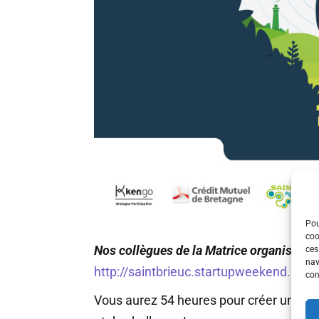
Pou
coo
Nos collègues de la Matrice organise le 
ces
nav
http://saintbrieuc.startupweekend.bzh
con
Vous aurez 54 heures pour créer une star