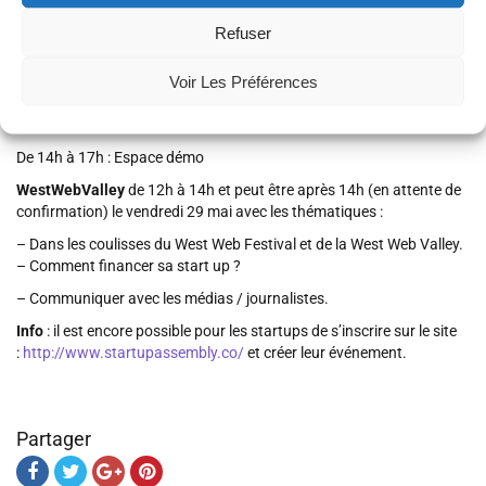
La Cantine – An Daol Vras
de 12h à 17h00 le jeudi 28 mai avec les
thématiques :
Refuser
De 12h à 14h : présentation de deux thématiques
Voir Les Préférences
– Monter sa startup n’est pas une course en solitaire
– Développer sa startup via les réseaux sociaux
De 14h à 17h : Espace démo
WestWebValley
de 12h à 14h et peut être après 14h (en attente de
confirmation) le vendredi 29 mai avec les thématiques :
– Dans les coulisses du West Web Festival et de la West Web Valley.
– Comment financer sa start up ?
– Communiquer avec les médias / journalistes.
Info
: il est encore possible pour les startups de s’inscrire sur le site
:
http://www.startupassembly.co/
et créer leur événement.
Partager