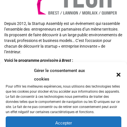
Depuis 2012, la Startup Assembly est un événement qui rassemble
l’ensemble des entrepreneurs et partenaires d’un même territoire.
Ils proposent de faire découvrir à un large public environnements de
travail, professions et business models… C’est l’occasion pour
chacun de découvrir la startup « entreprise innovante » de
l’intérieur.
Voici le programme
provisoire à Brest
:
L’Apéro Startup
– le mercredi 27 mai – lieu à trouver – pour débuter
Gérer le consentement aux
le programme en beauté
cookies
Brest Business School
de 17h30 à 19h30 le jeudi 28 mai avec les
Pour offrir les meilleures expériences, nous utilisons des technologies telles
thématiques :
que les cookies pour stocker et/ou accéder aux informations des appareils.
Le fait de consentir à ces technologies nous permettra de traiter des
– Comment mettre en place un réseau de prescripteurs efficaces ?
données telles que le comportement de navigation ou les ID uniques sur ce
– Maîtriser son positionnement et réussir son plan marketing
site. Le fait de ne pas consentir ou de retirer son consentement peut avoir
un effet négatif sur certaines caractéristiques et fonctions.
– Aventure startup: les entrepreneurs partagent les moments
marquants de leur aventure.
Accepter