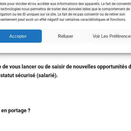
kies pour stocker et/ou accéder aux informations des appareils. Le fait de consentir
 technologies nous permettra de traiter des données telles que le comportement de
ionnel en réflexion sur le statut pour entreprendre. Il fa
igation ou les ID uniques sur ce site. Le fait de ne pas consentir ou de retirer son
sentement peut avoir un effet négatif sur certaines caractéristiques et fonctions.
Accepter
Refuser
Voir Les Préférence
urer votre propre emploi ? Mener un challenge personne
 de vous lancer ou de saisir de nouvelles opportunités d
atut sécurisé (salarié).
 en portage ?