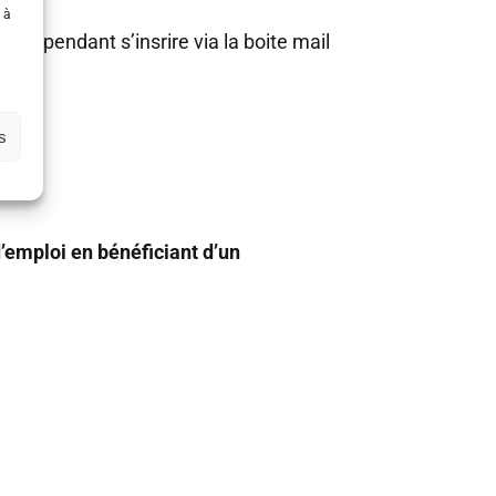
 à
ut cependant s’insrire via la boite mail
s
l ?
’emploi en bénéficiant d’un