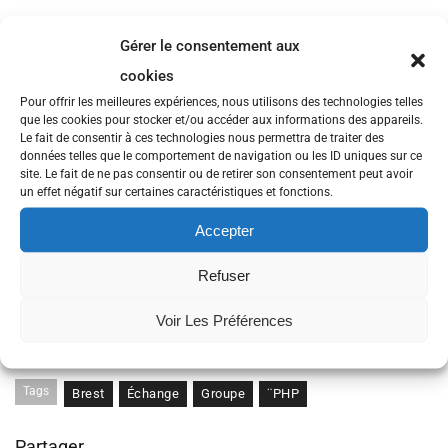
Gérer le consentement aux
cookies
Pour offrir les meilleures expériences, nous utilisons des technologies telles
que les cookies pour stocker et/ou accéder aux informations des appareils.
Le fait de consentir à ces technologies nous permettra de traiter des
données telles que le comportement de navigation ou les ID uniques sur ce
site. Le fait de ne pas consentir ou de retirer son consentement peut avoir
un effet négatif sur certaines caractéristiques et fonctions.
Accepter
Prochain rendez-vous des Phpotes le 8 octobre à 18h30.
Refuser
Vous souhaitez proposer un sujet de présentation/discussion?
Voir Les Préférences
Contacter Jessica par mail jessica[a]lacantine-brest[point]net ou
Christophe christophe.vignaud[a]seve-informatique[point]com
Tags
Brest
Échange
Groupe
¨PHP
Partager