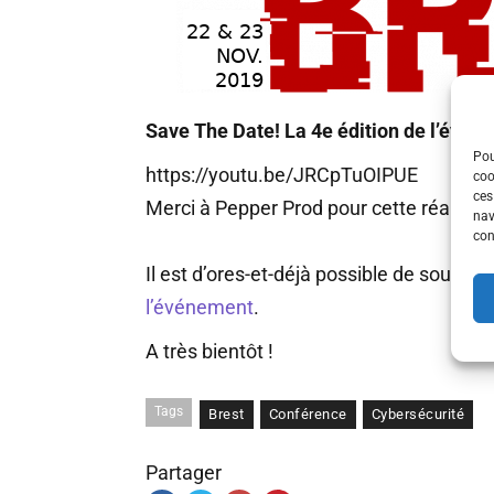
Save The Date! La 4e édition de l’évén
Pou
https://youtu.be/JRCpTuOIPUE
coo
ces
Merci à Pepper Prod pour cette réalisati
nav
con
Il est d’ores-et-déjà possible de soumet
l’événement
.
A très bientôt !
Tags
Brest
Conférence
Cybersécurité
Partager