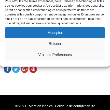
Pour offrir les meilleures expériences, nous utilisons des technologies telles
communs.
que les cookies pour stocker et/ou accéder aux informations des appareils.
>
Réécouter son
Le fait de consentir à ces technologies nous permettra de traiter des
intervention sur le site
données telles que le comportement de navigation ou les ID uniques sur ce
site. Le fait de ne pas consentir ou de retirer son consentement peut avoir
d’Oufipo
un effet négatif sur certaines caractéristiques et fonctions.
> La vidéo est dorénavant
disponible en replay sur le
Accepter
Portail des Savoirs!
Refuser
Tags
Bayart
Brest
Enjeux
Internet
Société
Voir Les Préférences
Partager
© 2021 -
Mention légales
-
Politique de confidentialité