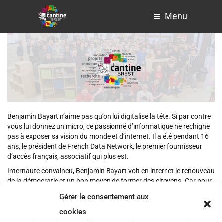
Menu
Benjamin Bayart n’aime pas qu’on lui digitalise la tête. Si par contre
vous lui donnez un micro, ce passionné d’informatique ne rechigne
pas à exposer sa vision du monde et d’internet. Il a été pendant 16
ans, le président de French Data Network, le premier fournisseur
d’accès français, associatif qui plus est.
Internaute convaincu, Benjamin Bayart voit en internet le renouveau
de la démocratie et un bon moyen de former des citoyens. Car pour
lui, internet n’est autre que le moyen dont l’homme s’est doté pour
Gérer le consentement aux
évoluer. A quand un Homo Informaticus ?
cookies
Conférence du 5 octobre 2013 à l’occasion du forum Brest en biens