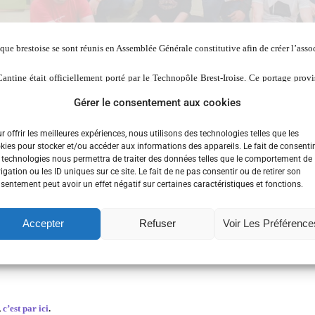
que brestoise se sont réunis en Assemblée Générale constitutive afin de créer l’assoc
antine était officiellement porté par le Technopôle Brest-Iroise. Ce portage prov
, lancement de l’activité, recherche de partenaires…
Gérer le consentement aux cookies
versité de Bretagne Occidentale, Télécom Bretagne, l’ISEN, l’AFEIT, Brest métropol
r offrir les meilleures expériences, nous utilisons des technologies telles que les
kies pour stocker et/ou accéder aux informations des appareils. Le fait de consentir
de table/tablée » en breton), devenant ainsi les huit fondateurs de la Cantine brestois
 technologies nous permettra de traiter des données telles que le comportement de
igation ou les ID uniques sur ce site. Le fait de ne pas consentir ou de retirer son
ire
dont voici les noms et fonctions :
sentement peut avoir un effet négatif sur certaines caractéristiques et fonctions.
Accepter
Refuser
Voir Les Préférence
président
,
c’est par ici
.