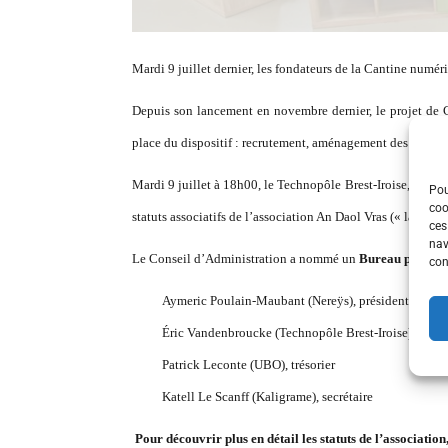
Mardi 9 juillet dernier, les fondateurs de la Cantine numéri
Depuis son lancement en novembre dernier, le projet de C
place du dispositif : recrutement, aménagement des locaux
Mardi 9 juillet à 18h00, le Technopôle Brest-Iroise, l’Uni
Pou
coo
statuts associatifs de l’association An Daol Vras (« la gran
ces
nav
Le Conseil d’Administration a nommé un
Bureau proviso
con
Aymeric Poulain-Maubant (Nereÿs), président
Éric Vandenbroucke (Technopôle Brest-Iroise), vice-
Patrick Leconte (UBO), trésorier
Katell Le Scanff (Kaligrame), secrétaire
Pour découvrir plus en détail les statuts de l’association