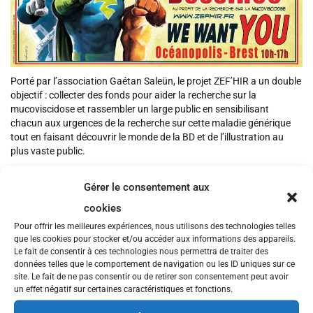
Porté par l’association Gaétan Saleün, le projet ZEF’HIR a un double
objectif : collecter des fonds pour aider la recherche sur la
mucoviscidose et rassembler un large public en sensibilisant
chacun aux urgences de la recherche sur cette maladie générique
tout en faisant découvrir le monde de la BD et de l’illustration au
plus vaste public.
La première édition a rassemblé 182 dessinateurs, 37 illustrateurs
et 18 scénaristes qui ont fait don de plus de 400 œuvres et objets
Gérer le consentement aux
mises en ventes qui ont rapporté plus de 33 000 euros, soit le salaire
cookies
d’un ingénieur de recherche qui pourra travaillé pendant 1 an sur un
Pour offrir les meilleures expériences, nous utilisons des technologies telles
projet de recherche lié à la lutte contre la mucoviscidose. Pour cette
que les cookies pour stocker et/ou accéder aux informations des appareils.
deuxième édition, place au super-héros car les malades, le personnel
Le fait de consentir à ces technologies nous permettra de traiter des
soignant, les familles sont des supers héros du quotidien et chacun
données telles que le comportement de navigation ou les ID uniques sur ce
peut en devenir un en participant à ZEF’HIR. Les 70 bénévoles
site. Le fait de ne pas consentir ou de retirer son consentement peut avoir
seront entourés de Patrice Pellerin et Serge Fino, parrains de cœur
un effet négatif sur certaines caractéristiques et fonctions.
et d’André Juillard, Patrick Prugne et Pascal Moguérou, parrains de
cette seconde édition. Juillard, Achde, Lepage, Pellerin, Chabouté,