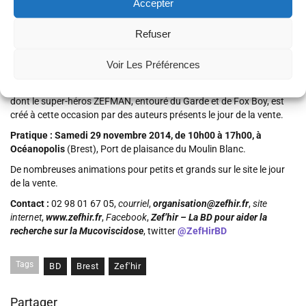
Accepter
Hardy, Schuitten, ZEP, Neel, Rabaté, Kraen, Aouamri, Riff’s Reb… au
total plus de 230 auteurs, dessinateurs, illustrateurs, et scénaristes,
Refuser
participeront à l’événement.
Lors de la vente aux enchères ou à prix fixe de planches et
Voir Les Préférences
illustrations seront proposés plus de 400 objets avec une possibilité
d’achat sur place ou à distance par internet et téléphone. Un comics
dont le super-héros ZEFMAN, entouré du Garde et de Fox Boy, est
créé à cette occasion par des auteurs présents le jour de la vente.
Pratique :
Samedi 29 novembre 2014, de 10h00 à 17h00, à
Océanopolis
(Brest), Port de plaisance du Moulin Blanc.
De nombreuses animations pour petits et grands sur le site le jour
de la vente.
Contact :
02 98 01 67 05,
courriel
,
organisation@zefhir.fr
,
s
ite
internet
,
www.zefhir.fr
,
Facebook
,
Zef’hir – La BD pour aider la
recherche sur la Mucoviscidose
, twitter
@ZefHirBD
Tags
BD
Brest
Zef'hir
Partager