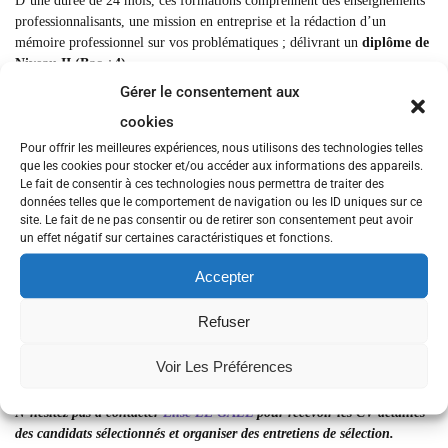
D’une durée de 24 mois, ces formations comprennent des enseignements
professionnalisants, une mission en entreprise et la rédaction d’un
mémoire professionnel sur vos problématiques ; délivrant un
diplôme de
Niveau II (Bac +4).
Gérer le consentement aux
Vous trouverez ci-dessous un lien vers leurs
Mini-CV
, ainsi qu’une
présentation de la formation
:
cookies
Pour offrir les meilleures expériences, nous utilisons des technologies telles
que les cookies pour stocker et/ou accéder aux informations des appareils.
Découvrez la formation Responsable en Ingénierie des Logiciels
Le fait de consentir à ces technologies nous permettra de traiter des
données telles que le comportement de navigation ou les ID uniques sur ce
Consultez les Mini-CV des candidats en Ingénierie des Logiciels
site. Le fait de ne pas consentir ou de retirer son consentement peut avoir
un effet négatif sur certaines caractéristiques et fonctions.
Accepter
Découvrez la formation Responsable en Ingénierie des Systèmes et
Réseaux
Refuser
Consultez les Mini-CV des candidats en Ingénierie des Systèmes et
Voir Les Préférences
Réseaux
N’hésitez pas à contacter
Elise LE GALL
pour recevoir les CV détaillés
des candidats sélectionnés et organiser des entretiens de sélection.