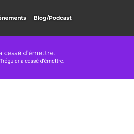
énements
Blog/Podcast
a cessé d’émettre.
 Tréguier a cessé d’émettre.