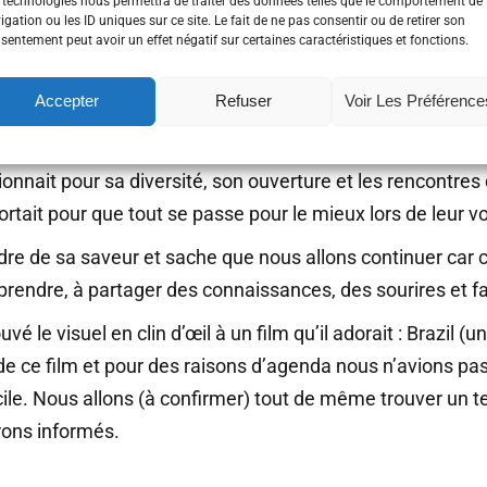
 technologies nous permettra de traiter des données telles que le comportement de
igation ou les ID uniques sur ce site. Le fait de ne pas consentir ou de retirer son
us saluons l’engagement associatif de Bruno et notamment
sentement peut avoir un effet négatif sur certaines caractéristiques et fonctions.
s compétences et sa gentillesse.
Accepter
Refuser
Voir Les Préférence
uno dénotaient dans le paysage, dans notre époque où la s
ence Unlock Your Brain, Harden Your System, où son investi
ionnait pour sa diversité, son ouverture et les rencontres
portait pour que tout se passe pour le mieux lors de leur v
dre de sa saveur et sache que nous allons continuer car c
prendre, à partager des connaissances, des sourires et f
é le visuel en clin d’œil à un film qu’il adorait : Brazil (u
e ce film et pour des raisons d’agenda nous n’avions pas 
ficile. Nous allons (à confirmer) tout de même trouver un
rons informés.