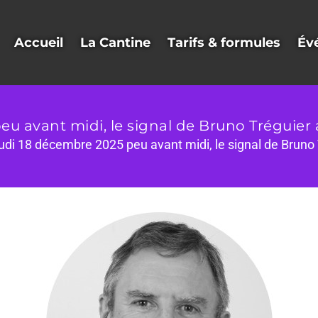
Accueil
La Cantine
Tarifs & formules
Év
eu avant midi, le signal de Bruno Tréguier 
eudi 18 décembre 2025 peu avant midi, le signal de Bruno