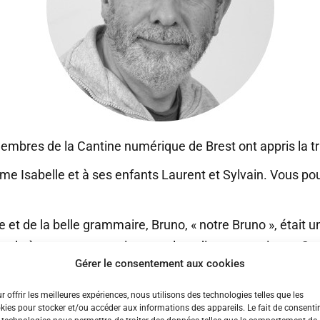
embres de la Cantine numérique de Brest ont appris la tr
mme Isabelle et à ses enfants Laurent et Sylvain. Vous p
rce et de la belle grammaire, Bruno, « notre Bruno », étai
nale à travers sa passion pour le radio-amateurisme. Co-
Gérer le consentement aux cookies
f du Finistère) dont le nom était à son origine, vice-prés
reau et du conseil d’administration du Réseau des Émetteu
r offrir les meilleures expériences, nous utilisons des technologies telles que les
kies pour stocker et/ou accéder aux informations des appareils. Le fait de consentir
u de la Cantine.