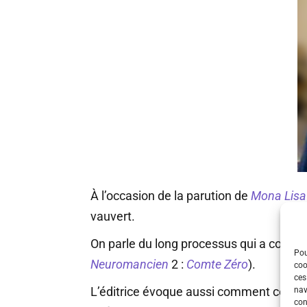
À l’occasion de la parution de
Mona Lisa
vauvert.
On parle du long processus qui a conduit
Pou
Neuromancien
2 :
Comte Zéro
).
coo
ces
L’éditrice évoque aussi comment ces ro
nav
con