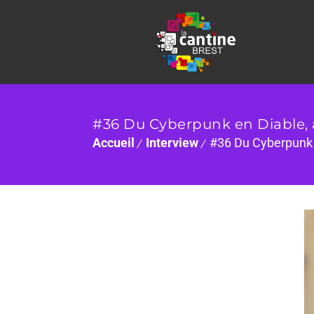
#36 Du Cyberpunk en Diable, 
Accueil
Interview
#36 Du Cyberpunk 