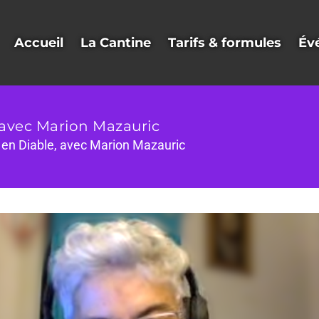
Accueil
La Cantine
Tarifs & formules
Év
avec Marion Mazauric
en Diable, avec Marion Mazauric