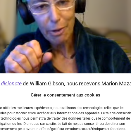
 disjoncte
de William Gibson, nous recevons Marion Mazaur
Gérer le consentement aux cookies
 à cette nouvelle traduction, par Laurent Queyssi, d’une t
r offrir les meilleures expériences, nous utilisons des technologies telles que les
kies pour stocker et/ou accéder aux informations des appareils. Le fait de consentir
 technologies nous permettra de traiter des données telles que le comportement de
mans sont à penser, non seulement, en tant qu’icônes d’
igation ou les ID uniques sur ce site. Le fait de ne pas consentir ou de retirer son
sentement peut avoir un effet négatif sur certaines caractéristiques et fonctions.