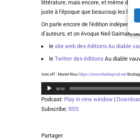
littérature, mais encore, et même dava
juste à l’époque que beaucoup les lisen
On parle encore de l’édition indépendant
d’auteurs, et on évoque Neil Gaiman, Oc
le
site web des éditions Au diable va
le
Twitter
des éditions
Au diable vau
Voix off : Muriel Riou
https://www.blablaprod.net
Bruitag
Lecteur
00:00
audio
Podcast:
Play in new window
|
Downloa
Subscribe:
RSS
Partager