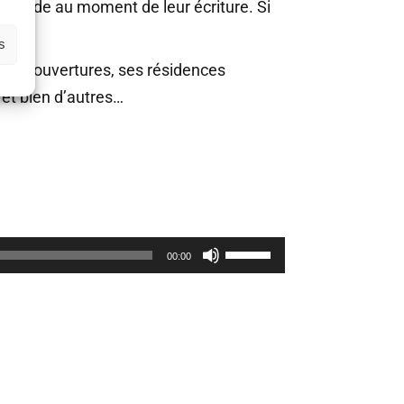
 monde au moment de leur écriture. Si
s
, ses couvertures, ses résidences
 et bien d’autres…
Utilisez
00:00
les
flèches
haut/bas
pour
augmenter