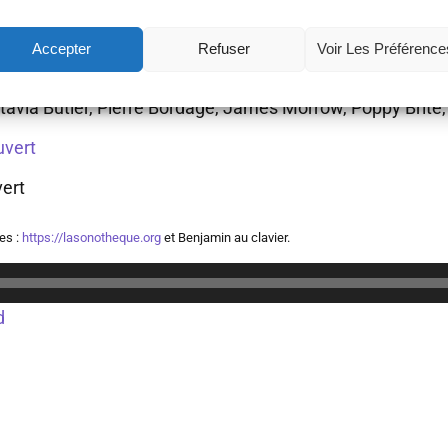
ntage, comme une métaphore d’un chemin que prenait le
t aujourd’hui comme une prophétie.
Accepter
Refuser
Voir Les Préférence
e et en particulier du Diable, avec ses choix et ses paris
tavia Butler, Pierre Bordage, James Morrow, Poppy Brite,
uvert
vert
es :
https://lasonotheque.org
et Benjamin au clavier.
d