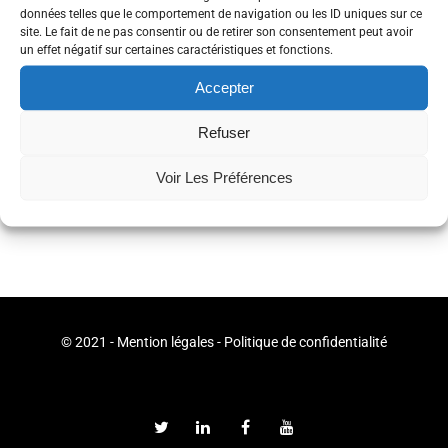
données telles que le comportement de navigation ou les ID uniques sur ce
Si vous souhaitez contribuer de quelque manière que ce soit (don de
site. Le fait de ne pas consentir ou de retirer son consentement peut avoir
mobilier, plantes vertes, de temps pour décorer ou imaginer des
un effet négatif sur certaines caractéristiques et fonctions.
dispositifs sympathiques), n’hésitez pas à nous rejoindre!
Accepter
Tags
Brest
Coworking
Nouveaux Locaux
Refuser
Partager
Voir Les Préférences
© 2021 -
Mention légales
-
Politique de confidentialité