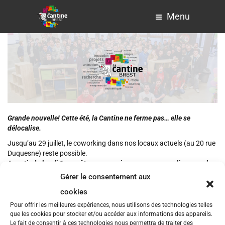
Menu
Grande nouvelle! Cette été, la Cantine ne ferme pas… elle se
délocalise.
Jusqu’au 29 juillet, le coworking dans nos locaux actuels (au 20 rue
Duquesne) reste possible.
A partir du lundi 1er août, nous ouvrirons un nouveau lieu pour les
coworkers au 19 rue Jean Macé, au rez-de-chaussée des locaux
Gérer le consentement aux
du Télégramme.
cookies
Le coworking sera donc possible même si nous serons en pleine
Pour offrir les meilleures expériences, nous utilisons des technologies telles
installation, décoration et toutes les joyeusetés liées à un
que les cookies pour stocker et/ou accéder aux informations des appareils.
aménagement.
Le fait de consentir à ces technologies nous permettra de traiter des