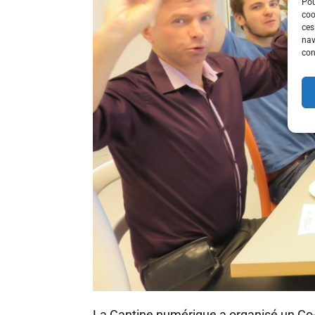
Pou
coo
ces
nav
con
La Cantine numérique a organisé un Co-M