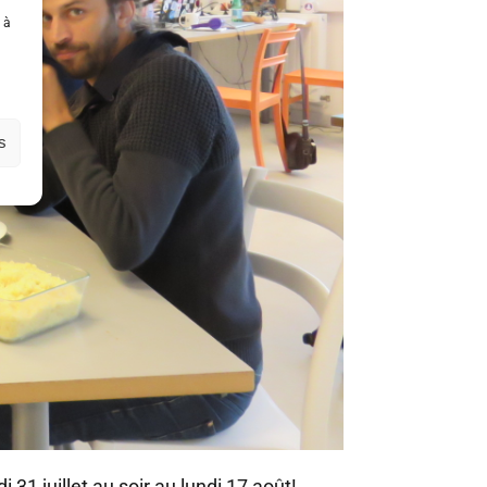
 à
s
 juillet au soir au lundi 17 août!