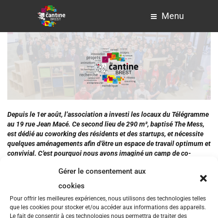
Menu
Depuis le 1er août, l’association a investi les locaux du Télégramme
au 19 rue Jean Macé.
Ce second lieu de 290 m², baptisé The Mess,
est dédié au coworking des résidents et des startups, et
nécessite
quelques aménagements afin d’être un espace de travail optimum et
convivial. C’est pourquoi nous avons imaginé un camp de co-
construction [réservé aux adhérents] le week-end du 28 au 30
Gérer le consentement aux
octobre.
cookies
Afin de préparer ce camp, nous faisons appel à votre générosité.
Pour offrir les meilleures expériences, nous utilisons des technologies telles
Vous avez des meubles, des arduinos, des raspberry pi, des livres,
que les cookies pour stocker et/ou accéder aux informations des appareils.
un babyfoot… (on peut rêver, non ?) et qui n’attendent que d’être
Le fait de consentir à ces technologies nous permettra de traiter des