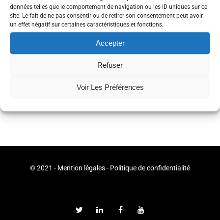
utilisés ?
données telles que le comportement de navigation ou les ID uniques sur ce
Vous avez la possibilité de nous faire don ou prêt de ce matériel ?
site. Le fait de ne pas consentir ou de retirer son consentement peut avoir
un effet négatif sur certaines caractéristiques et fonctions.
Merci par avance de nous indiquer tout cela via
ce lien
.
Accepter
Tags
Appel À Don
Brest
Camp
Coworking
Refuser
Partager
Voir Les Préférences
© 2021 -
Mention légales
-
Politique de confidentialité