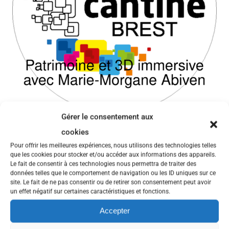
Gérer le consentement aux
Dans ce cinquante-septième épisode, avec Marie-Morgane Abiven,
cookies
ingénieure de recherche en réalité virtuelle et médiation à l’ENIB,
Pour offrir les meilleures expériences, nous utilisons des technologies telles
nous explorons les liens féconds entre humanités numériques,
que les cookies pour stocker et/ou accéder aux informations des appareils.
environnement virtuel et patrimoine.
Le fait de consentir à ces technologies nous permettra de traiter des
Docteure en histoire des sciences, spécialiste des patrimoines
données telles que le comportement de navigation ou les ID uniques sur ce
maritimes et portuaires, la chercheuse se consacre, au sein du
site. Le fait de ne pas consentir ou de retirer son consentement peut avoir
Centre européen de réalité virtuelle, à développer des scénarios de
un effet négatif sur certaines caractéristiques et fonctions.
médiation pour faire de la 3D immersive un outil scientifique au
service du savoir et de sa diffusion.
Accepter
Les travaux entamés lors de la thèse,
Humanités Numériques et