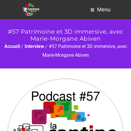
Menu
#57 Patrimoine et 3D immersive, avec
Marie-Morgane Abiven
Accueil
Interview
#57 Patrimoine et 3D immersive, avec
Marie-Morgane Abiven