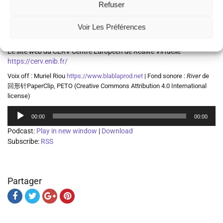
Refuser
méthodes de conservation et de valorisation des patrimoines
maritimes. L’exemple des arsenaux de Brest et Venise
, se poursuivent
dans le cadre du projet ANR (Agence Nationale de la Recherche)
Voir Les Préférences
Lab in Virtuo.
Le site web du CERV Centre Européen de Réalité Virtuelle
https://cerv.enib.fr/
Voix off : Muriel Riou
https://www.blablaprod.net
| Fond sonore :
River
de
回形针PaperClip, PETO (Creative Commons Attribution 4.0 International
license)
Lecteur
00:00
00:00
audio
Podcast:
Play in new window
|
Download
Subscribe:
RSS
Partager