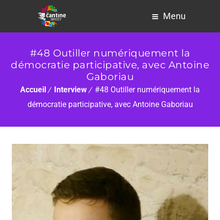
Menu
#48 Outiller numériquement la
démocratie participative, avec Antoine
Gaboriau
Accueil
Interview
#48 Outiller numériquement la
démocratie participative, avec Antoine Gaboriau