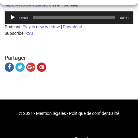
https://lasonotheque.org
, clavier : Damien.
Lecteur
00:00
00:00
audio
Podcast:
Play in new window
|
Download
Subscribe:
RSS
Partager
© 2021 -
Mention légales
-
Politique de confidentialité