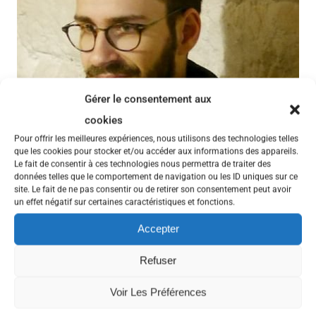
Gérer le consentement aux
cookies
Pour offrir les meilleures expériences, nous utilisons des technologies telles
que les cookies pour stocker et/ou accéder aux informations des appareils.
Le fait de consentir à ces technologies nous permettra de traiter des
données telles que le comportement de navigation ou les ID uniques sur ce
site. Le fait de ne pas consentir ou de retirer son consentement peut avoir
Épisode 48, nous recevons Antoine Gaboriau, doctorant en Études
un effet négatif sur certaines caractéristiques et fonctions.
politiques à l’École des hautes études en sciences sociales.
Il nous parle de ses recherches qui traitent de la démocratie
Accepter
participative et des outils numériques qui la servent, au travers
d’une comparaison de 3 implémentations de la plateforme Decidim
Refuser
à Barcelone, Toulouse et Genève.
Retrouvez Antoine Gaboriau sur Twitter
Voir Les Préférences
https://twitter.com/AntoineGaboriau
Voix off : Muriel Riou
https://www.blablaprod.net
Fond sonore :