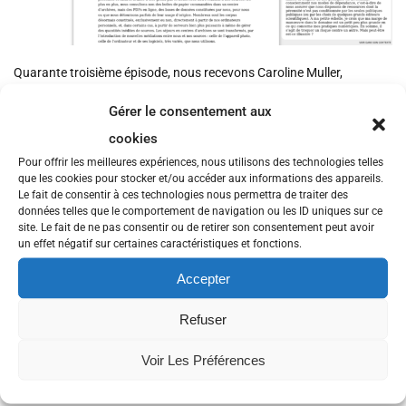
Quarante troisième épisode, nous recevons Caroline Muller,
maîtresse de conférence à l’Université Rennes 2 et Frédéric Clavert,
Assistant Professor au C2DH de l’Université du Luxembourg, pour
Gérer le consentement aux
leur travail sur le livre numérique
Le Goût de l’archive à l’ère
cookies
numérique
Pour offrir les meilleures expériences, nous utilisons des technologies telles
Ils nous parlent de l’évolution du métier d’historien, au travers de
que les cookies pour stocker et/ou accéder aux informations des appareils.
nouvelles pratiques et méthodes liées aux outils numériques, en
Le fait de consentir à ces technologies nous permettra de traiter des
rapport avec les archives, vous l’aurez supposé, mais aussi avec les
données telles que le comportement de navigation ou les ID uniques sur ce
collectifs de recherche et les modes de publication.
site. Le fait de ne pas consentir ou de retirer son consentement peut avoir
On évoque encore les mouvements des humanités numériques et de
un effet négatif sur certaines caractéristiques et fonctions.
la science ouverte.
Accepter
https://gout-numerique.net/
Voix off : Muriel Riou
https://www.blablaprod.net
Fond sonore :
Refuser
https://lasonotheque.org
, clavier : Damien.
Transcription disponible sur
Libre à lire !
le site du groupe
Voir Les Préférences
Transcriptions de l’April
https://www.librealire.org/gouter-les-
archives-et-les-humanites-numeriques