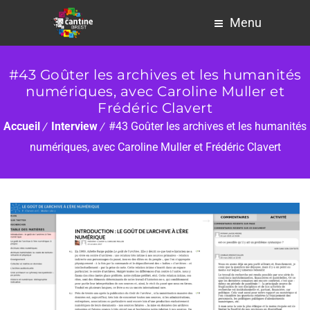
Menu
#43 Goûter les archives et les humanités
numériques, avec Caroline Muller et
Frédéric Clavert
Accueil
Interview
#43 Goûter les archives et les humanités
numériques, avec Caroline Muller et Frédéric Clavert