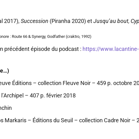
al 2017),
Succession
(Piranha 2020) et
Jusqu’au bout, Cy
onore : Route 66 & Synergy, Godfather (craktro, 1992)
 un précédent épisode du podcast :
https://www.lacantine-
ve…)
e Éditions – collection Fleuve Noir – 459 p. octobre 2
’Archipel – 407 p. février 2018
nchin
rkaris – Éditions du Seuil – collection Cadre Noir – 2