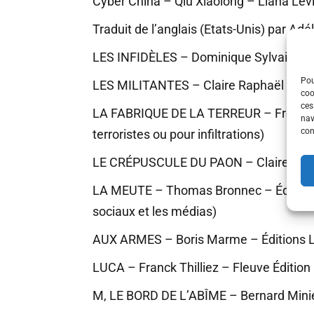
Cyber China – Qiu Xiaolong – Liana Lev
Traduit de l’anglais (Etats-Unis) par Adé
LES INFIDÈLES – Dominique Sylvain – Éd
Pou
LES MILITANTES – Claire Raphaël – Édi
coo
ces
LA FABRIQUE DE LA TERREUR – Frédéric P
nav
con
terroristes ou pour infiltrations)
LE CRÉPUSCULE DU PAON – Claire Baucha
LA MEUTE – Thomas Bronnec – Éditions L
sociaux et les médias)
AUX ARMES – Boris Marme – Éditions Lia
LUCA – Franck Thilliez – Fleuve Édition
M, LE BORD DE L’ABÎME – Bernard Minie