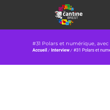
#31 Polars et numérique, avec 
Accueil
Interview
#31 Polars et numé