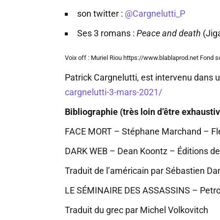
son twitter :
@Cargnelutti_P
Ses 3 romans :
Peace and death
(Jig
Voix off : Muriel Riou https://www.blablaprod.net Fond s
Patrick Cargnelutti, est intervenu dans
cargnelutti-3-mars-2021/
Bibliographie (très loin d’être exhausti
FACE MORT – Stéphane Marchand – Fleuv
DARK WEB – Dean Koontz – Éditions de l
Traduit de l’américain par Sébastien Da
LE SÉMINAIRE DES ASSASSINS – Petros Ma
Traduit du grec par Michel Volkovitch