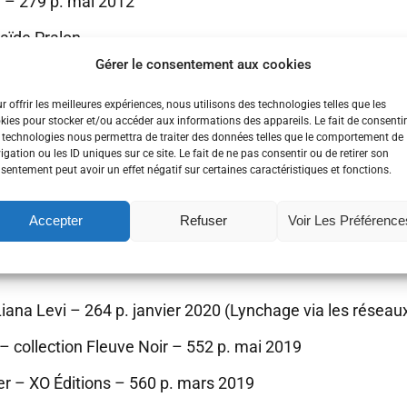
i – 279 p. mai 2012
laïde Pralon
Gérer le consentement aux cookies
itions Viviane Hamy – collection Chemins Nocturnes – 3
r offrir les meilleures expériences, nous utilisons des technologies telles que les
tions du Rouergue – collection Rouergue Noir – 223 p. 
kies pour stocker et/ou accéder aux informations des appareils. Le fait de consentir
 technologies nous permettra de traiter des données telles que le comportement de
aulin – Édition Agullo – collection Agullo Noir – mars 2
igation ou les ID uniques sur ce site. Le fait de ne pas consentir ou de retirer son
sentement peut avoir un effet négatif sur certaines caractéristiques et fonctions.
rt – Éditions du Rocher – 208 p. février 2020
Accepter
Refuser
Voir Les Préférence
es Arènes – collection Equinox – 425 p. octobre 2019 (M
na Levi – 264 p. janvier 2020 (Lynchage via les réseaux
 – collection Fleuve Noir – 552 p. mai 2019
r – XO Éditions – 560 p. mars 2019