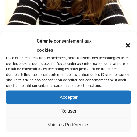
Dans cet épisode la juriste Bettina Bordure nous présente ses
travaux sur la mort numérique.
Gérer le consentement aux
Elle aborde la question de la définition des frontières temporelles
cookies
d’une existence numérique et expose la manière dont le droit
Pour offrir les meilleures expériences, nous utilisons des technologies telles
commence à s’en saisir. On parle des rites autour du défunt et sa
que les cookies pour stocker et/ou accéder aux informations des appareils.
commémoration, du régime des données personnelles après la
Le fait de consentir à ces technologies nous permettra de traiter des
mort, du droit à l’oubli et de la question des archives.
données telles que le comportement de navigation ou les ID uniques sur ce
site. Le fait de ne pas consentir ou de retirer son consentement peut avoir
Bettina Bordure évoque ensuite des pistes pour une
un effet négatif sur certaines caractéristiques et fonctions.
patrimonialisation de la vie privée, avance de passionnantes
questions sur la nature de l’identité numérique et son usurpation.
Accepter
On en vient même à parler transhumanisme et droits et obligations
des robots.
Refuser
Le LinkedIn de Bettina Bordure
https://fr.linkedin.com/in/bettina-
bordure-920737223
Voir Les Préférences
Fond sonore d’intro et de fin : Whirligig (Cracktro, 1988) par The