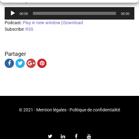
Deprotecting Association
Lecteur
00:00
00:00
audio
Podcast:
Play in new window
|
Download
Subscribe:
RSS
Partager
© 2021 -
Mention légales
-
Politique de confidentialité