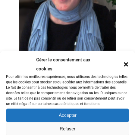
Gérer le consentement aux
cookies
Première partie de l’entretien avec Jennifer Coston-Guarini, éco-
Pour offrir les meilleures expériences, nous utilisons des technologies telles
géochimiste.
que les cookies pour stocker et/ou accéder aux informations des appareils.
Elle nous parle de modélisation, de ses travaux sur les mollusques et
Le fait de consentir à ces technologies nous permettra de traiter des
données telles que le comportement de navigation ou les ID uniques sur ce
en particulier sur les tarets, de comment elle lie mathématiques et
site. Le fait de ne pas consentir ou de retirer son consentement peut avoir
écologie, d’étude d’impact, et de la difficulté de coordonner une
un effet négatif sur certaines caractéristiques et fonctions.
connaissance scientifique, toujours plus vaste mais toujours
parcellaire, avec des prises de décision pour la protection de la
Accepter
biodiversité.
Le site de l’Eblab,
The Entangled Bank Laboratory
Refuser