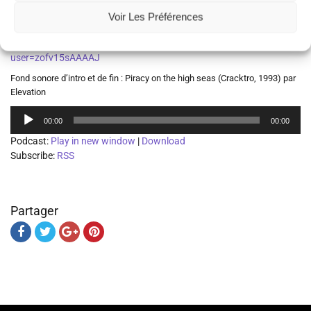
Retrouvez Jennifer Coston-Guarini :
Voir Les Préférences
sur Twitter
https://twit
ter.com/ecology_revised
sur Google Scholar
https://scholar.google.fr/citations?
user=zofv15sAAAAJ
Fond sonore d’intro et de fin : Piracy on the high seas (Cracktro, 1993) par
Elevation
Lecteur
00:00
00:00
audio
Podcast:
Play in new window
|
Download
Subscribe:
RSS
Partager