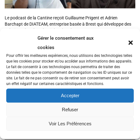
Le podcast de la Cantine reçoit Guillaume Prigent et Adrien
Barchapt de DIATEAM, entreprise basée à Brest qui développe des
solutions de cybersécurité et de cyber range.
Gérer le consentement aux
Entretien en deux parties. Dans ce premier épisode, ils nous
expliquent en quoi consiste leur activité. On parle de sécurité des
cookies
systèmes d’information, en expliquant le pourquoi et le comment
Pour offrir les meilleures expériences, nous utilisons des technologies telles
des
red team
et autres dénominations colorées, ce que sont les APT
que les cookies pour stocker et/ou accéder aux informations des appareils.
et comment on arrive à caractériser des attaques et des
Le fait de consentir à ces technologies nous permettra de traiter des
attaquants, en particulier en se basant sur des indices de
données telles que le comportement de navigation ou les ID uniques sur ce
compromission.
site. Le fait de ne pas consentir ou de retirer son consentement peut avoir
un effet négatif sur certaines caractéristiques et fonctions.
Retrouvez DIATEAM sur
Accepter
son site web
https://www.diateam.net
twitter
https://twitter.com/diateam_labs
Refuser
Linkedin
https://fr.linkedin.com/organization-
guest/company/diateam
Voir Les Préférences
Musique d’intro et de fin, FA-18 Interceptor cracktro by Unit A