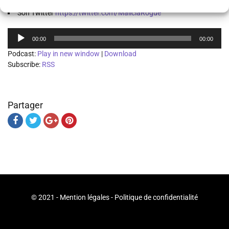
Son Twitter
https://twitter.com/MaliciaRogue
Lecteur
00:00
00:00
audio
Podcast:
Play in new window
|
Download
Subscribe:
RSS
Partager
© 2021 -
Mention légales
-
Politique de confidentialité