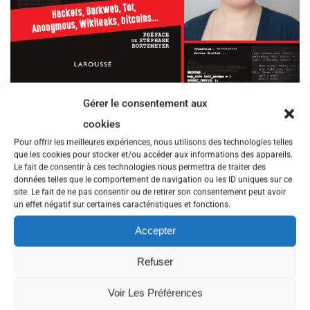
Gérer le consentement aux
Dans cette deuxième partie de l’entretien avec Rayna Stamboliyska,
vous apprendrez tout, ou presque, des évolutions actuellement en
cookies
discussion du cadre légal des activités du numérique, et en
Pour offrir les meilleures expériences, nous utilisons des technologies telles
particulier sur le RGPD, le DSA et le DMA. Mais rassurez-vous, on
que les cookies pour stocker et/ou accéder aux informations des appareils.
parle aussi de réveil des gènes dormants et de supers-héroïnes !
Le fait de consentir à ces technologies nous permettra de traiter des
données telles que le comportement de navigation ou les ID uniques sur ce
Vers la première partie sur la cybersécurité :
https://www.lacantine-
site. Le fait de ne pas consentir ou de retirer son consentement peut avoir
brest.net/11-cybersecurite-sans-cliches-avec-rayna-stamboliyska/
un effet négatif sur certaines caractéristiques et fonctions.
Plus sur le web :
Accepter
La Face cachée d’Internet : comprendre les enjeux du numérique
(2017)
https://www.face-cachee-internet.fr/
Refuser
Son blog,
50 nuances d’Internet
https://www.zdnet.fr/blogs/50-
nuances-d-internet/
Voir Les Préférences
Son site
https://about.me/rayna.st