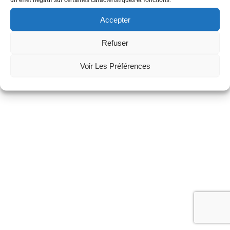
Accepter
Refuser
Contact coworking : booking@lacantine-brest.net
Contact général: coucou@lacantine-brest.net
Voir Les Préférences