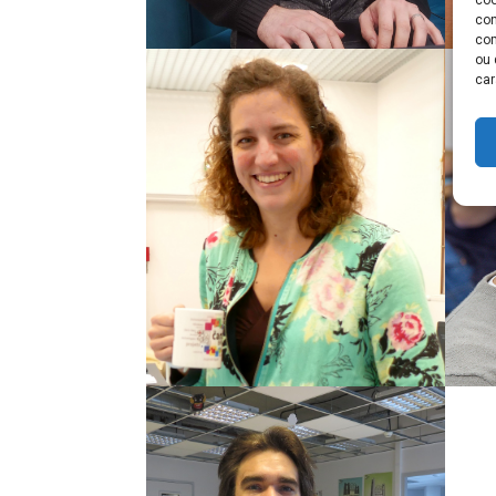
con
com
ou 
car
Laureen Boyer
A