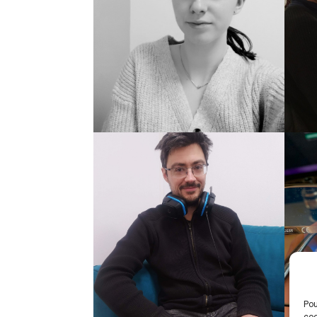
Chloé Bouvier
Damien Cassou
Pou
coo