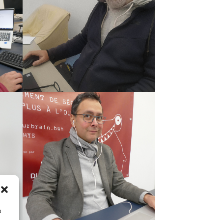
Gildas Scaviner
Antonio Lemus
s