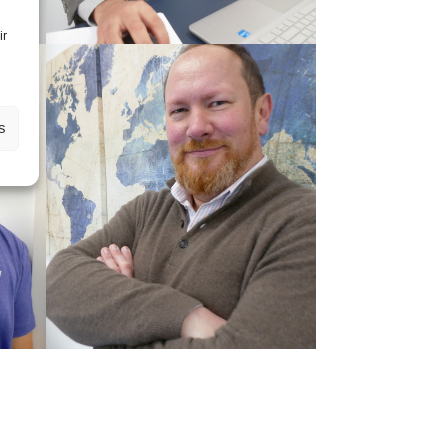
ir
s
Roch-Alexandre
Nominé