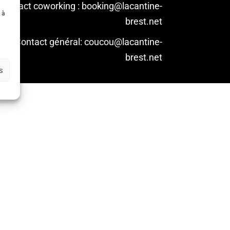
Contact coworking : booking@lacantine-
 à
brest.net
Contact général: coucou@lacantine-
brest.net
s