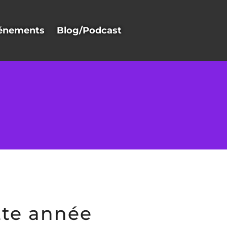
énements
Blog/Podcast
tte année