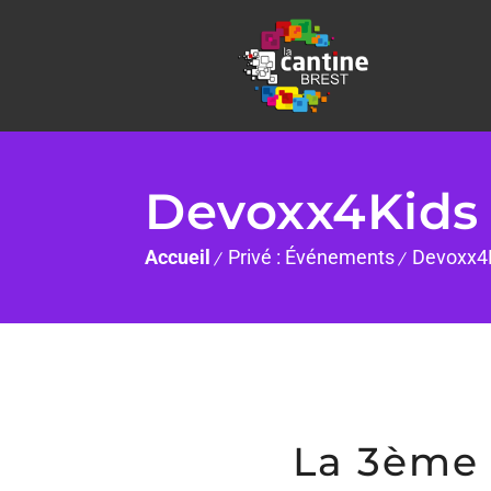
Devoxx4Kids
Accueil
Privé : Événements
Devoxx4
La 3ème 