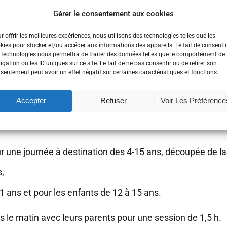
mpagnés par les adultes, pour mieux
Gérer le consentement aux cookies
e en découvrant la programmation avec des outils adaptés
r offrir les meilleures expériences, nous utilisons des technologies telles que les
kies pour stocker et/ou accéder aux informations des appareils. Le fait de consentir
 technologies nous permettra de traiter des données telles que le comportement de
igation ou les ID uniques sur ce site. Le fait de ne pas consentir ou de retirer son
sentement peut avoir un effet négatif sur certaines caractéristiques et fonctions.
consiste le programme de la 
Accepter
Refuser
Voir Les Préférence
1/2 journée par enfant et par groupe d'âge
 une journée à destination des 4-15 ans, découpée de la 
s,
11 ans et pour les enfants de 12 à 15 ans.
is le matin avec leurs parents pour une session de 1,5 h.