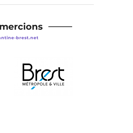
emercions
antine-brest.net