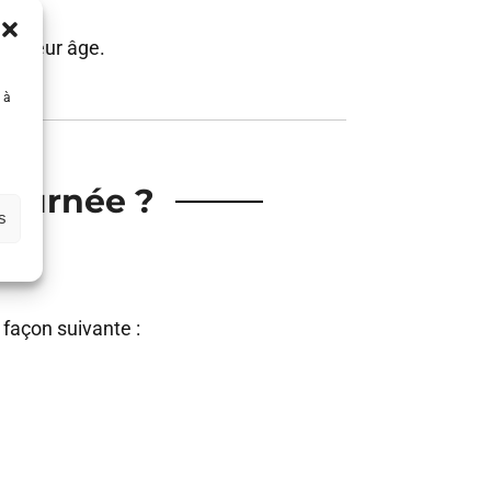
 à leur âge.
 à
journée ?
s
façon suivante :