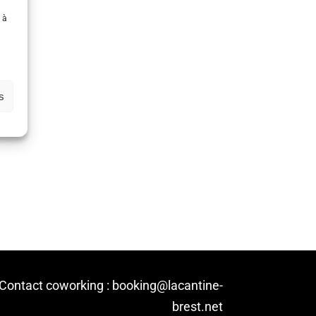
 à
s
Contact coworking : booking@lacantine-
brest.net